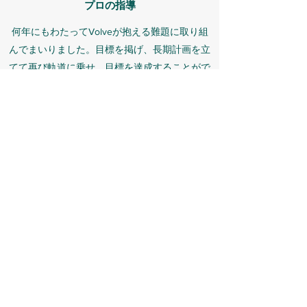
プロの指導
何年にもわたってVolveが抱える難題に取り組
んでまいりました。目標を掲げ、長期計画を立
てて再び軌道に乗せ、目標を達成することがで
きました。
ケイシー・ジョンソン
お客様の声を載せるスペースです。あなたや提