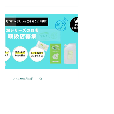
ド 販売終了する有償販促物
販売終了日...
2025年8月19日
∙
3
分
🌿 泡シリーズ取扱店 募
集のお知らせ
～あなたのお店から、未来
の子どもたちへ美しい地球
を手渡しませんか？～ 私た