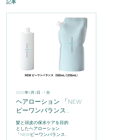
記事
2025年9月2日
∙
1
分
ヘアローション 「NEW
ビーワンバランス
（500mL/1250mL）」9
髪と頭皮の保水ケアを目的
月3日（水）リニューア
としたヘアローション
「NEWビーワンバランス
ル発売！