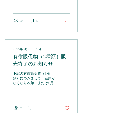
（500mL/1250mL)」を9月
3日（水）20時15分からリ
ニューアル発売 いたしま
す。 今回のリニューアル
は、「美しい髪を保つため
24
0
には、うるおいが大切」と
いう基本理念のもと、現行
品に比べてよりみず...
2025年8月21日
∙
1
分
有償販促物（3種類）販
売終了のお知らせ
下記の有償販促物（3種
類）につきまして、在庫が
なくなり次第、または8月
29日（金）受注分をもって
販売を終了 させていただき
ます。 販売代理店の皆様に
おかれましては、何卒、ご
了承くださいますようお願
11
0
い申し上げます。 商品コー