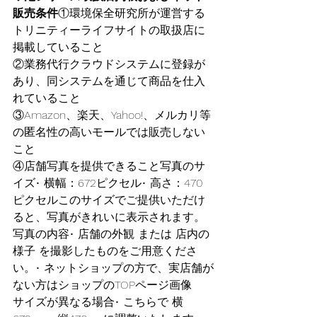
販売条件
①環境保全研究所が運営する
トリニティーライフサイトの取扱店に
掲載していること
②業務代行クラウドシステムに登録が
あり、同システムを通じて商品を仕入
れていること
③Amazon、楽天、Yahoo!、メルカリ等
の匿名性の高いモールでは販売しない
こと
④店舗写真を提供できること写真のサ
イズ• 横幅：672ピクセル• 高さ：470
ピクセルこのサイズでご提供いただけ
ると、写真がきれいに表示されます。
写真の内容• 店舗の外観 または 店内の
様子 を撮影したものをご用意くださ
い。• ネットショップの方で、実店舗が
ない方はショップのTOPページ画像
サイズが異なる場合• こちらで 横