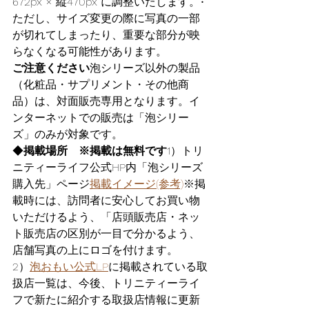
672px × 縦470px に調整いたします。• 
ただし、サイズ変更の際に写真の一部
が切れてしまったり、重要な部分が映
らなくなる可能性があります。
ご注意ください
泡シリーズ以外の製品
（化粧品・サプリメント・その他商
品）は、対面販売専用となります。イ
ンターネットでの販売は「泡シリー
ズ」のみが対象です。
◆
掲載場所　※掲載は無料です
1）トリ
ニティーライフ公式HP内「泡シリーズ
購入先」ページ
掲載イメージ(参考)
※掲
載時には、訪問者に安心してお買い物
いただけるよう、「店頭販売店・ネッ
ト販売店の区別が一目で分かるよう、
店舗写真の上にロゴを付けます。
2）
泡おもい公式LP
に掲載されている取
扱店一覧は、今後、トリニティーライ
フで新たに紹介する取扱店情報に更新