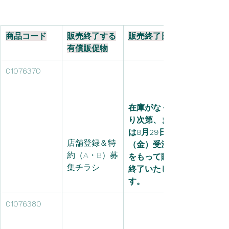
商品コード
販売終了する
販売終了日
有償販促物
01076370
在庫がなくな
り次第、また
は8月29日
店舗登録＆特
（金）受注分
約（A・B）募
をもって販売
集チラシ
終了いたしま
す。
01076380