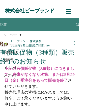
株式会社ビーブランド
記事
All Posts
ビーブランド 株式会社
All Posts
2025年8月22日
読了時間: 1分
有償販促物（3種類）販売
お知らせ
終了のお知らせ
新商品
イベント
下記の有償販促物（3種類）につきまし
て、在庫がなくなり次第、または8月29
メディア
日（金）受注分をもって販売を終了
さ
せていただきます。
販売代理店の皆様におかれましては、
何卒、ご了承くださいますようお願い
申し上げます。