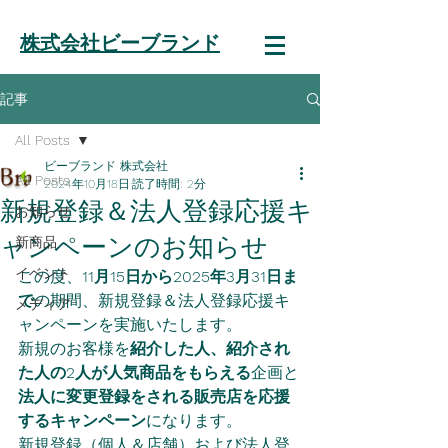
株式会社ビーブランド
記事
All Posts
ビーブランド 株式会社
All Posts
2024年10月18日
読了時間: 2分
新規登録＆法人登録応援キ
お知らせ
ャンペーンのお知らせ
新商品
イベント
この度、
11月15日から2025年3月31日ま
で
の期間、新規登録＆法人登録応援キ
メディア
ャンペーンを実施いたします。
新規のお客様を
紹介した人、紹介され
た人の2人が人気商品をもらえる
企画と
法人に変更登録をされる販売店を応援
するキャンペーン
になります。
新規登録（個人＆店舗）および法人登