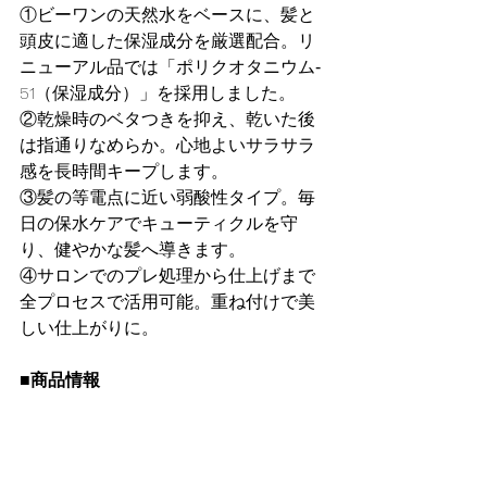
①ビーワンの天然水をベースに、髪と
頭皮に適した保湿成分を厳選配合。リ
ニューアル品では「ポリクオタニウム‐
51（保湿成分）」を採用しました。
②乾燥時のベタつきを抑え、乾いた後
は指通りなめらか。心地よいサラサラ
感を長時間キープします。
③髪の等電点に近い弱酸性タイプ。毎
日の保水ケアでキューティクルを守
り、健やかな髪へ導きます。
④サロンでのプレ処理から仕上げまで
全プロセスで活用可能。重ね付けで美
しい仕上がりに。
■商品情報