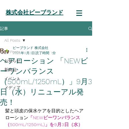
株式会社ビーブランド
記事
All Posts
ビーブランド 株式会社
All Posts
2025年9月3日
読了時間: 1分
ヘアローション 「NEWビ
お知らせ
ーワンバランス
新商品
イベント
（500mL/1250mL）」9月3
メディア
日（水）リニューアル発
売！
髪と頭皮の保水ケアを目的としたヘア
ローション
「NEWビーワンバランス
（500mL/1250mL)」を9月3日（水）