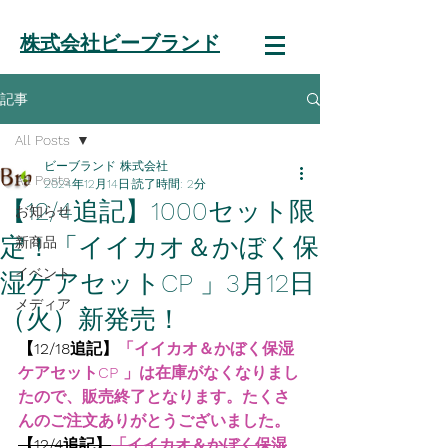
株式会社ビーブランド
記事
All Posts
ビーブランド 株式会社
All Posts
2024年12月14日
読了時間: 2分
【12/4追記】1000セット限
お知らせ
定！「イイカオ＆かぼく保
新商品
イベント
湿ケアセットCP 」3月12日
メディア
（火）新発売！
【12/18追記】
「イイカオ＆かぼく保湿
ケアセットCP 」は在庫がなくなりまし
たので、販売終了となります。たくさ
んのご注文ありがとうございました。
【12/4追記】
「イイカオ＆かぼく保湿