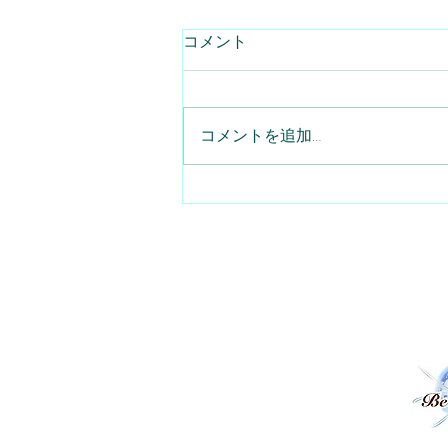
コメント
コメントを追加…
ヘアローション 「NEWビー
ワンバランス
（500mL/1250mL）」9月3日
（水）リニューアル発売！