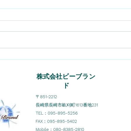
有償販促物（3種類）販売終
了のお知らせ
下記の有償販促物（3種類）につ
きまして、在庫がなくなり次第、
または8月29日（金）受注分をも
って販売を終了 させていただき
ます。 販売代理店の皆様におか
🌿
れましては、何卒、ご了承くださ
お知
いますようお願い申し上げます。
株式会社ビーブラン
商品コード 販売終了する有償販
促物 販売終了日...
ド
〒851-2212
長崎県長崎市畝刈町1613番地231
​TEL：095-895-5256
FAX：095-895-5402
Mobile：080-8385-2810