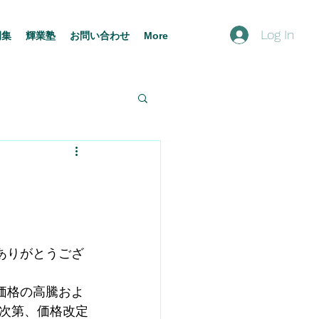
Log In
例集
輝業塾
お問い合わせ
More
ありがとうござ
価格の高騰およ
次第、価格改定